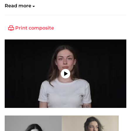
Read more
Shoe:
39
Print composite