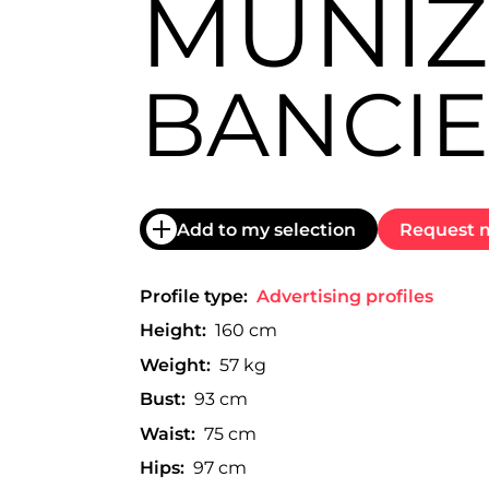
MUÑIZ
trabajo
a
nivel
nacional
BANCIE
e
internacional
a
modelos,
actores
y
presentadores.
Add to my selection
Request m
Profile type:
Advertising profiles
Height:
160 cm
Weight:
57 kg
Bust:
93 cm
Waist:
75 cm
Hips:
97 cm