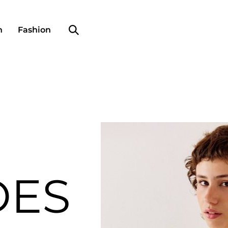
Search profile
n
Fashion
DES