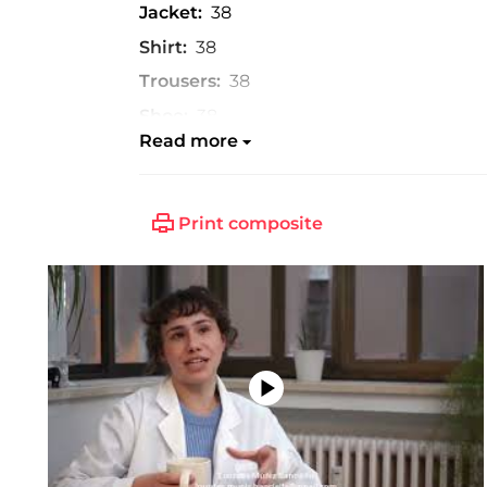
Jacket:
38
Shirt:
38
Trousers:
38
Shoe:
38
Read more
Print composite