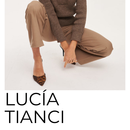
a
nivel
nacional
e
internacional
a
modelos,
actores
y
presentadores.
LUCÍA
TIANCI