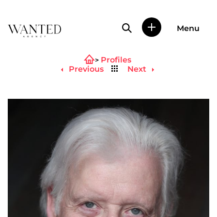
Profile search
Menu
Wanted
|
Profiles
Wanted
Back
es
Previous
Next
to
una
list
agencia
de
representación
de
actores
y
modelos
en
Madrid.
Más
de
diez
años
proporcionando
trabajo