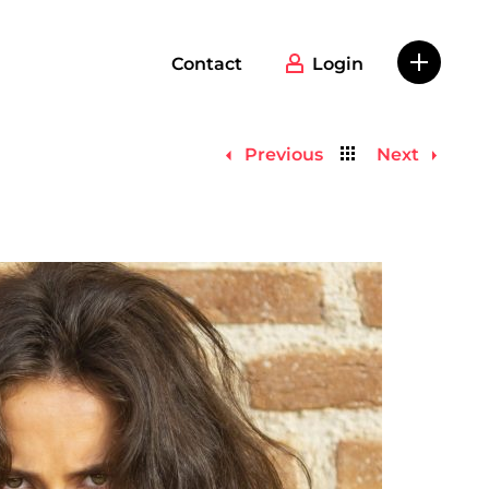
Contact
Login
Back
Previous
Next
to
list