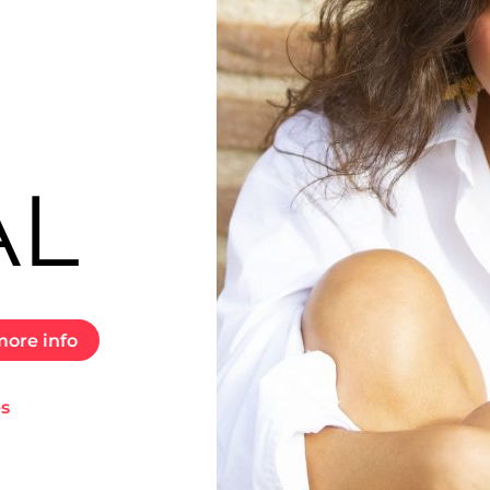
O
AL
ore info
es