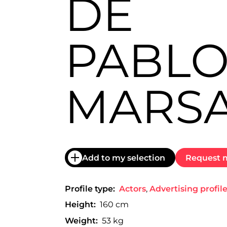
DE
trabajo
a
nivel
nacional
PABL
e
internacional
a
modelos,
actores
MARS
y
presentadores.
Add to my selection
Request m
Profile type:
Actors
,
Advertising profil
Height:
160 cm
Weight:
53 kg