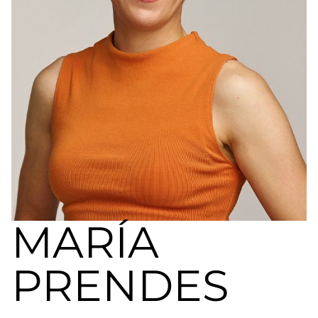
a
nivel
nacional
e
internacional
a
modelos,
actores
y
presentadores.
MARÍA
PRENDES