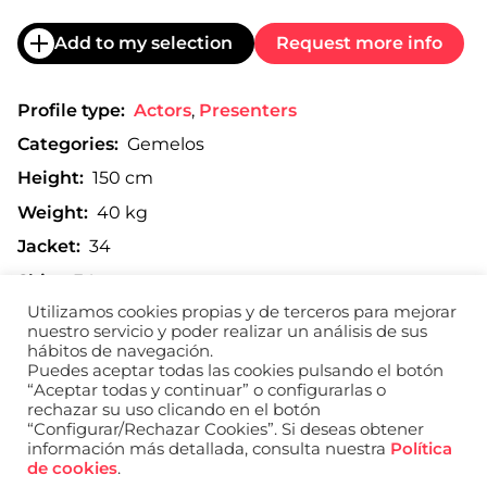
Add to my selection
Request more info
Profile type:
Actors
,
Presenters
Categories:
Gemelos
Height:
150 cm
Weight:
40 kg
Jacket:
34
Shirt:
34
Utilizamos cookies propias y de terceros para mejorar
Trousers:
32
nuestro servicio y poder realizar un análisis de sus
Shoe:
36
hábitos de navegación.
Puedes aceptar todas las cookies pulsando el botón
“Aceptar todas y continuar” o configurarlas o
rechazar su uso clicando en el botón
“Configurar/Rechazar Cookies”. Si deseas obtener
Print composite
información más detallada, consulta nuestra
Política
de cookies
.