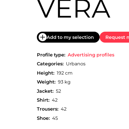
VERA
trabajo
a
nivel
nacional
e
internacional
a
Add to my selection
Request m
modelos,
actores
y
Profile type:
Advertising profiles
presentadores.
Categories:
Urbanos
Height:
192 cm
Weight:
93 kg
Jacket:
52
Shirt:
42
Trousers:
42
Shoe:
45