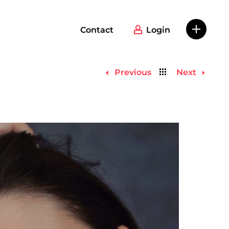
Contact
Login
Back
Previous
Next
to
list