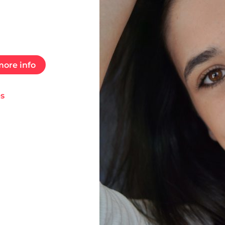
ore info
es