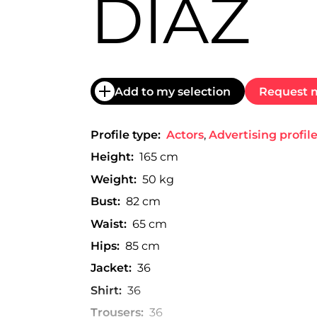
DÍAZ
trabajo
a
nivel
nacional
e
internacional
a
Add to my selection
Request m
modelos,
actores
y
Profile type:
Actors
,
Advertising profil
presentadores.
Height:
165 cm
Weight:
50 kg
Bust:
82 cm
Waist:
65 cm
Hips:
85 cm
Jacket:
36
Shirt:
36
Trousers:
36