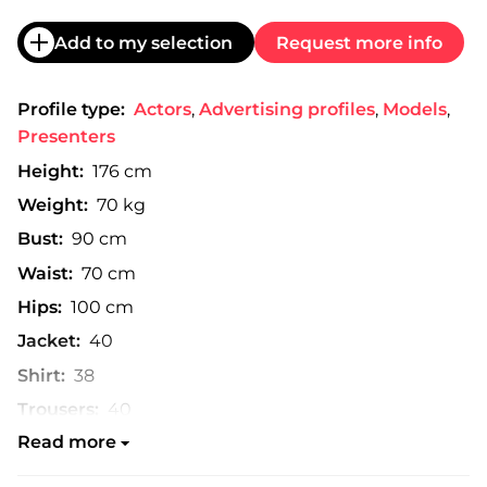
Add to my selection
Request more info
Profile type:
Actors
,
Advertising profiles
,
Models
,
Presenters
Height:
176 cm
Weight:
70 kg
Bust:
90 cm
Waist:
70 cm
Hips:
100 cm
Jacket:
40
Shirt:
38
Trousers:
40
Read more
Shoe:
40