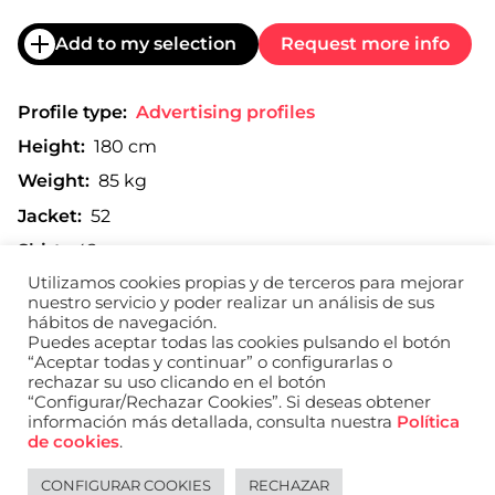
Add to my selection
Request more info
Profile type:
Advertising profiles
Height:
180 cm
Weight:
85 kg
Jacket:
52
Shirt:
42
Utilizamos cookies propias y de terceros para mejorar
Trousers:
48
nuestro servicio y poder realizar un análisis de sus
Shoe:
43
hábitos de navegación.
Puedes aceptar todas las cookies pulsando el botón
“Aceptar todas y continuar” o configurarlas o
rechazar su uso clicando en el botón
“Configurar/Rechazar Cookies”. Si deseas obtener
Print composite
información más detallada, consulta nuestra
Política
de cookies
.
CONFIGURAR COOKIES
RECHAZAR