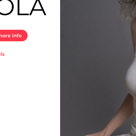
OLA
ore info
ls