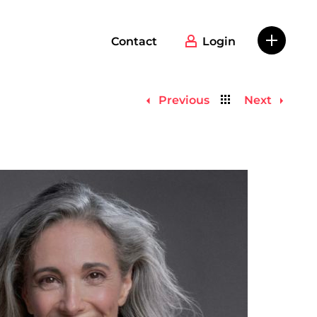
Contact
Login
Back
Previous
Next
to
list