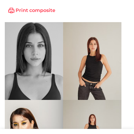
Print composite