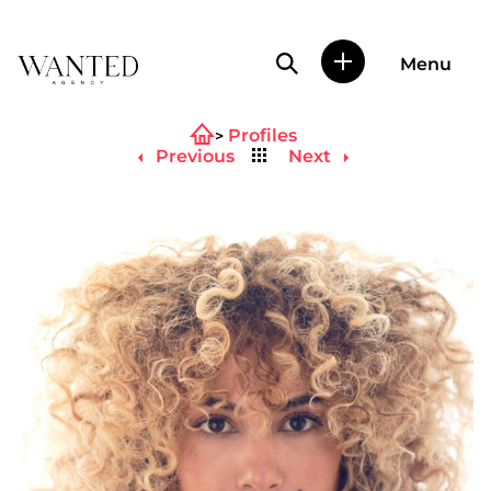
Profile search
Menu
Wanted
|
Profiles
Wanted
Back
es
Previous
Next
to
una
list
agencia
de
representación
de
actores
y
modelos
en
Madrid.
Más
de
diez
años
proporcionando
trabajo