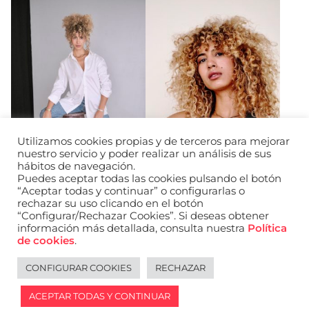
Utilizamos cookies propias y de terceros para mejorar
nuestro servicio y poder realizar un análisis de sus
hábitos de navegación.
Puedes aceptar todas las cookies pulsando el botón
“Aceptar todas y continuar” o configurarlas o
rechazar su uso clicando en el botón
“Configurar/Rechazar Cookies”. Si deseas obtener
información más detallada, consulta nuestra
Política
URL de Instagram
URL de Facebook
URL de Linkedin
de cookies
.
Aviso legal
Política de privacidad de datos
Política de cookies
Política de privacidad de redes sociales
CONFIGURAR COOKIES
RECHAZAR
English
ACEPTAR TODAS Y CONTINUAR
2026 © WANTED