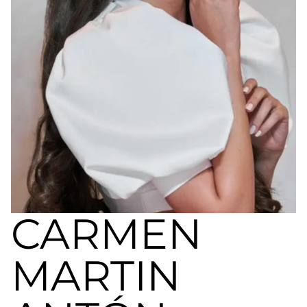
a
nivel
nacional
e
internacional
a
modelos,
actores
y
presentadores.
CARMEN
MARTIN