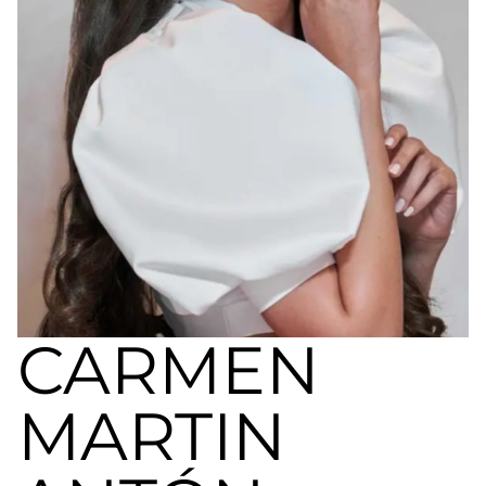
a
nivel
nacional
e
internacional
a
modelos,
actores
y
presentadores.
CARMEN
MARTIN