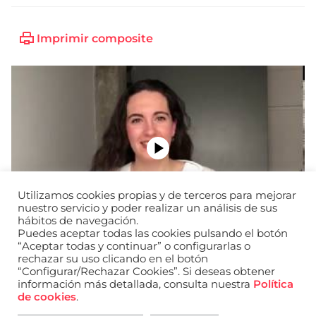
Imprimir composite
Utilizamos cookies propias y de terceros para mejorar
nuestro servicio y poder realizar un análisis de sus
hábitos de navegación.
Puedes aceptar todas las cookies pulsando el botón
“Aceptar todas y continuar” o configurarlas o
rechazar su uso clicando en el botón
“Configurar/Rechazar Cookies”. Si deseas obtener
información más detallada, consulta nuestra
Política
URL de Instagram
URL de Facebook
URL de Linkedin
de cookies
.
Aviso legal
Política de privacidad de datos