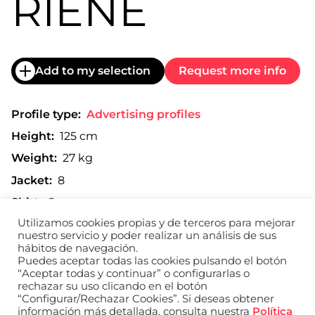
RIENE
Add to my selection
Request more info
Profile type:
Advertising profiles
Height:
125 cm
Weight:
27 kg
Jacket:
8
Shirt:
8
Utilizamos cookies propias y de terceros para mejorar
Trousers:
8
nuestro servicio y poder realizar un análisis de sus
Shoe:
35
hábitos de navegación.
Puedes aceptar todas las cookies pulsando el botón
“Aceptar todas y continuar” o configurarlas o
rechazar su uso clicando en el botón
“Configurar/Rechazar Cookies”. Si deseas obtener
Print composite
información más detallada, consulta nuestra
Política