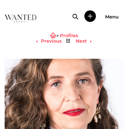
Profile search
Menu
Wanted
|
Profiles
Wanted
Back
es
Previous
Next
to
una
list
agencia
de
representación
de
actores
y
modelos
en
Madrid.
Más
de
diez
años
proporcionando
trabajo