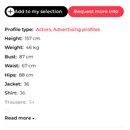
Add to my selection
Request more info
Profile type:
Actors
,
Advertising profiles
Height:
157 cm
Weight:
46 kg
Bust:
87 cm
Waist:
67 cm
Hips:
88 cm
Jacket:
36
Shirt:
36
Trousers:
34
Shoe:
35
Read more