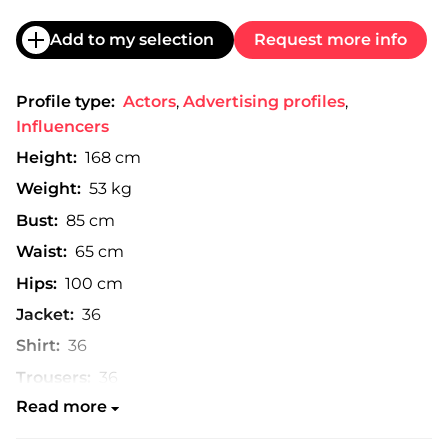
Add to my selection
Request more info
Profile type:
Actors
,
Advertising profiles
,
Influencers
Height:
168 cm
Weight:
53 kg
Bust:
85 cm
Waist:
65 cm
Hips:
100 cm
Jacket:
36
Shirt:
36
Trousers:
36
Read more
Shoe:
37