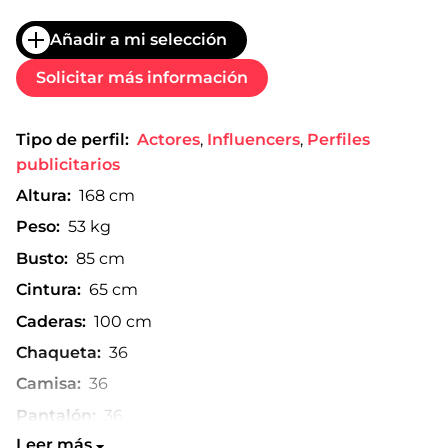
Añadir a mi selección
Solicitar más información
Tipo de perfil:
Actores
,
Influencers
,
Perfiles
publicitarios
Altura:
168 cm
Peso:
53 kg
Busto:
85 cm
Cintura:
65 cm
Caderas:
100 cm
Chaqueta:
36
Camisa:
36
Pantalón:
36
Leer más
Talla de zapato:
37