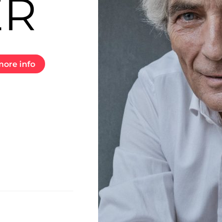
ER
ore info