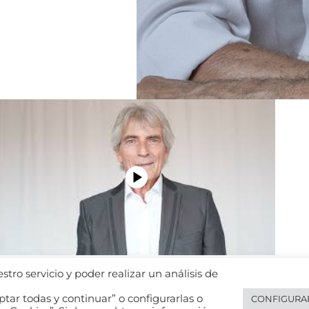
tro servicio y poder realizar un análisis de
tar todas y continuar” o configurarlas o
CONFIGURA
Legal notice
Español