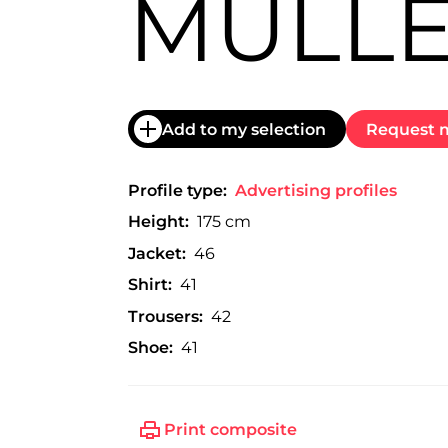
MULL
trabajo
a
nivel
nacional
e
internacional
a
Add to my selection
Request m
modelos,
actores
y
Profile type:
Advertising profiles
presentadores.
Height:
175 cm
Jacket:
46
Shirt:
41
Trousers:
42
Shoe:
41
Print composite