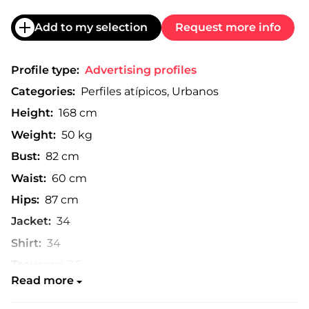
Add to my selection
Request more info
Profile type:
Advertising profiles
Categories:
Perfiles atípicos, Urbanos
Height:
168 cm
Weight:
50 kg
Bust:
82 cm
Waist:
60 cm
Hips:
87 cm
Jacket:
34
Shirt:
34
Trousers:
36
Read more
Shoe:
39