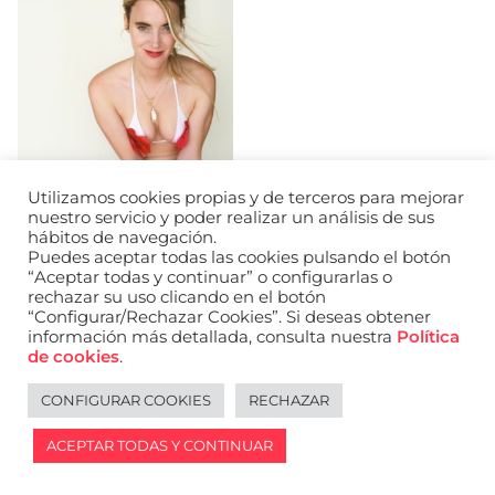
Utilizamos cookies propias y de terceros para mejorar
nuestro servicio y poder realizar un análisis de sus
hábitos de navegación.
Puedes aceptar todas las cookies pulsando el botón
“Aceptar todas y continuar” o configurarlas o
rechazar su uso clicando en el botón
“Configurar/Rechazar Cookies”. Si deseas obtener
información más detallada, consulta nuestra
Política
URL de Instagram
URL de Facebook
URL de Linkedin
de cookies
.
Aviso legal
Política de privacidad de datos
Política de cookies
Política de privacidad de redes sociales
CONFIGURAR COOKIES
RECHAZAR
English
ACEPTAR TODAS Y CONTINUAR
2026 © WANTED