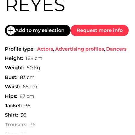
REYES
Add to my selection
Request more info
Profile type:
Actors
,
Advertising profiles
,
Dancers
Height:
168 cm
Weight:
50 kg
Bust:
83 cm
Waist:
65 cm
Hips:
87 cm
Jacket:
36
Shirt:
36
Trousers:
36
Shoe:
38