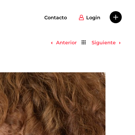
Contacto
Login
Volver
Anterior
Siguiente
al
listado