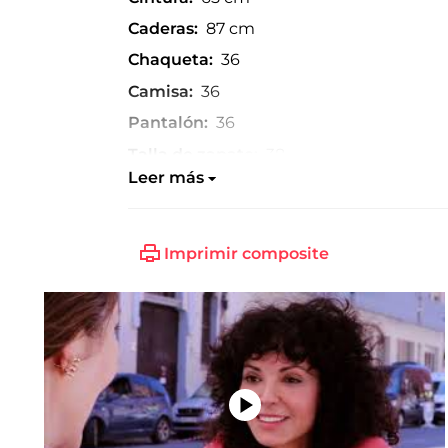
Caderas:
87 cm
Chaqueta:
36
Camisa:
36
Pantalón:
36
Talla de zapato:
38
Leer más
Imprimir composite