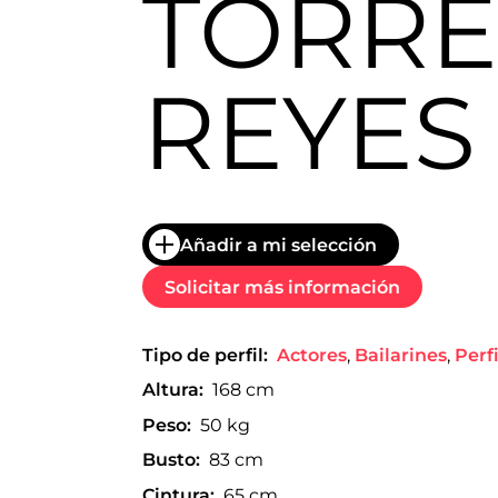
TORRE
trabajo
a
nivel
nacional
REYES
e
internacional
a
modelos,
actores
y
presentadores.
Añadir a mi selección
Solicitar más información
Tipo de perfil:
Actores
,
Bailarines
,
Perfi
Altura:
168 cm
Peso:
50 kg
Busto:
83 cm
Cintura:
65 cm