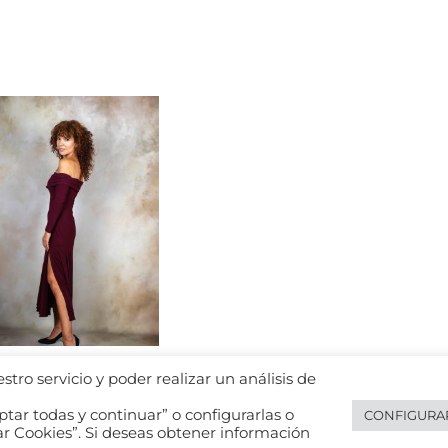
tro servicio y poder realizar un análisis de
tar todas y continuar” o configurarlas o
CONFIGURA
e privacidad de datos
Política de cookies
Política de privacidad de 
ar Cookies”. Si deseas obtener información