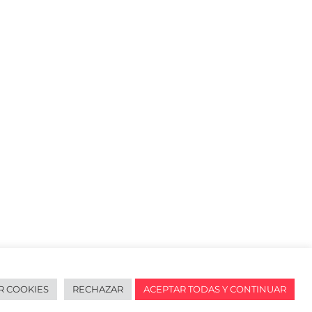
R COOKIES
RECHAZAR
ACEPTAR TODAS Y CONTINUAR
redes sociales
English
URL de Instagram
URL de Facebook
URL de Linkedin