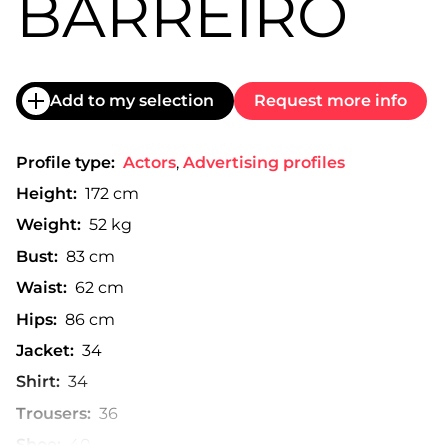
BARREIRO
Add to my selection
Request more info
Profile type:
Actors
,
Advertising profiles
Height:
172 cm
Weight:
52 kg
Bust:
83 cm
Waist:
62 cm
Hips:
86 cm
Jacket:
34
Shirt:
34
Trousers:
36
Shoe:
40