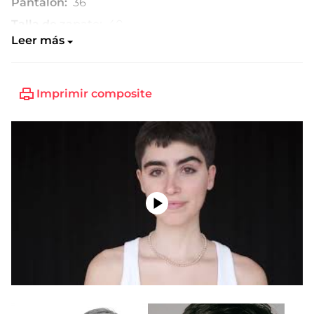
Pantalón:
36
Talla de zapato:
40
Leer más
Imprimir composite