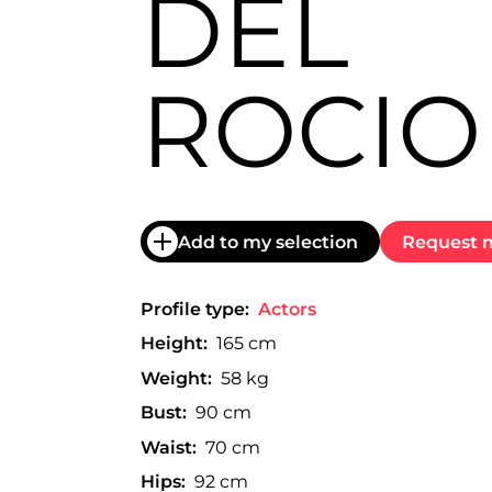
DEL
trabajo
a
nivel
nacional
ROCIO
e
internacional
a
modelos,
actores
y
presentadores.
Add to my selection
Request m
Profile type:
Actors
Height:
165 cm
Weight:
58 kg
Bust:
90 cm
Waist:
70 cm
Hips:
92 cm