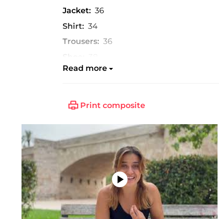
Jacket:
36
Shirt:
34
Trousers:
36
Shoe:
38
Read more
Print composite