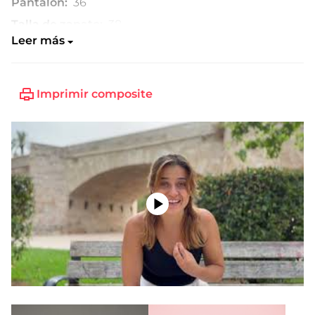
Pantalón:
36
Talla de zapato:
38
Leer más
Imprimir composite