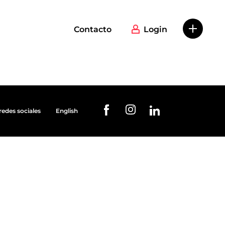
Contacto
Login
redes sociales
English
URL de Instagram
URL de Facebook
URL de Linkedin