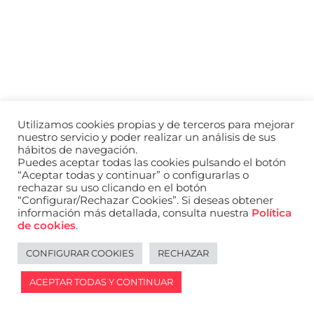
a
nivel
nacional
e
internacional
a
modelos,
actores
y
Utilizamos cookies propias y de terceros para mejorar
presentadores.
nuestro servicio y poder realizar un análisis de sus
hábitos de navegación.
Puedes aceptar todas las cookies pulsando el botón
“Aceptar todas y continuar” o configurarlas o
rechazar su uso clicando en el botón
“Configurar/Rechazar Cookies”. Si deseas obtener
información más detallada, consulta nuestra
Política
de cookies
.
CONFIGURAR COOKIES
RECHAZAR
ACEPTAR TODAS Y CONTINUAR