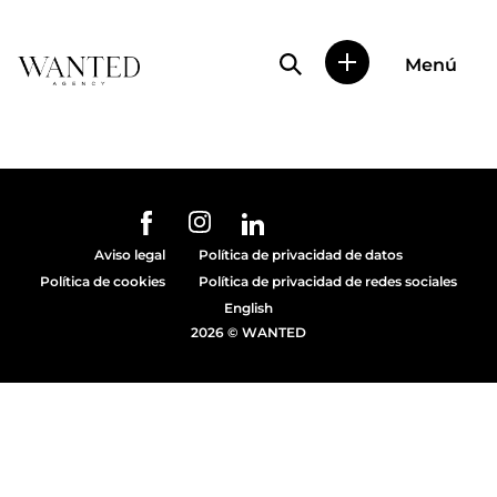
Búsqueda de perfile
Menú
Wanted
|
Wanted
es
una
agencia
de
URL de Instagram
URL de Facebook
URL de Linkedin
representación
Aviso legal
Política de privacidad de datos
de
Política de cookies
Política de privacidad de redes sociales
actores
y
English
modelos
2026 © WANTED
en
Madrid.
Más
de
diez
años
proporcionando
trabajo