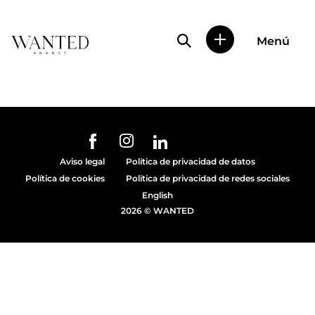
Búsqueda de perfile
Menú
Wanted
|
Wanted
es
una
agencia
de
URL de Instagram
URL de Facebook
URL de Linkedin
representación
Aviso legal
Política de privacidad de datos
de
Política de cookies
Política de privacidad de redes sociales
actores
y
English
modelos
2026 © WANTED
en
Madrid.
Más
de
diez
años
proporcionando
trabajo