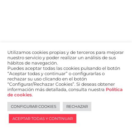
a
nivel
nacional
e
internacional
a
modelos,
actores
y
Utilizamos cookies propias y de terceros para mejorar
presentadores.
nuestro servicio y poder realizar un análisis de sus
hábitos de navegación.
Puedes aceptar todas las cookies pulsando el botón
“Aceptar todas y continuar” o configurarlas o
rechazar su uso clicando en el botón
“Configurar/Rechazar Cookies”. Si deseas obtener
información más detallada, consulta nuestra
Política
de cookies
.
CONFIGURAR COOKIES
RECHAZAR
ACEPTAR TODAS Y CONTINUAR