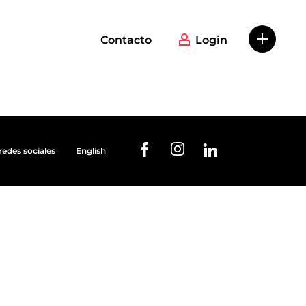
Contacto
Login
redes sociales
English
URL de Instagram
URL de Facebook
URL de Linkedin