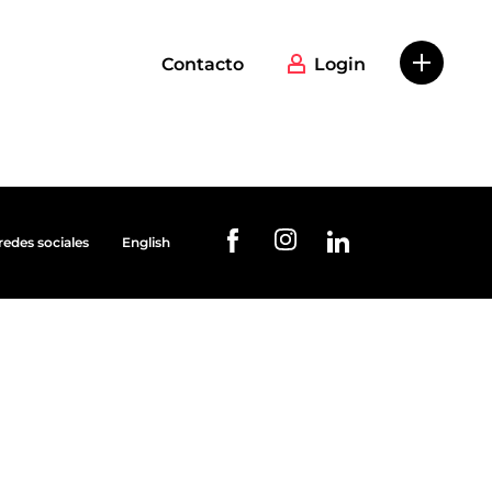
Contacto
Login
redes sociales
English
URL de Instagram
URL de Facebook
URL de Linkedin