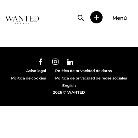
Búsqueda de perfile
Menú
Wanted
|
Wanted
es
una
agencia
de
URL de Instagram
URL de Facebook
URL de Linkedin
representación
Aviso legal
Política de privacidad de datos
de
Política de cookies
Política de privacidad de redes sociales
actores
y
English
modelos
2026 © WANTED
en
Madrid.
Más
de
diez
años
proporcionando
trabajo