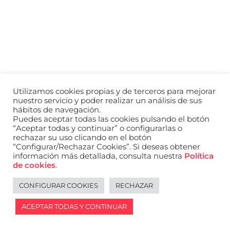
a
nivel
nacional
e
internacional
a
modelos,
actores
y
Utilizamos cookies propias y de terceros para mejorar
presentadores.
nuestro servicio y poder realizar un análisis de sus
hábitos de navegación.
Puedes aceptar todas las cookies pulsando el botón
“Aceptar todas y continuar” o configurarlas o
rechazar su uso clicando en el botón
“Configurar/Rechazar Cookies”. Si deseas obtener
información más detallada, consulta nuestra
Política
de cookies
.
CONFIGURAR COOKIES
RECHAZAR
ACEPTAR TODAS Y CONTINUAR