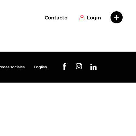
Contacto
Login
redes sociales
English
URL de Instagram
URL de Facebook
URL de Linkedin