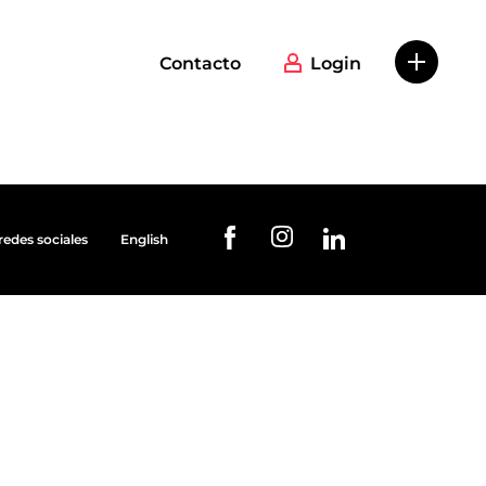
Contacto
Login
redes sociales
English
URL de Instagram
URL de Facebook
URL de Linkedin