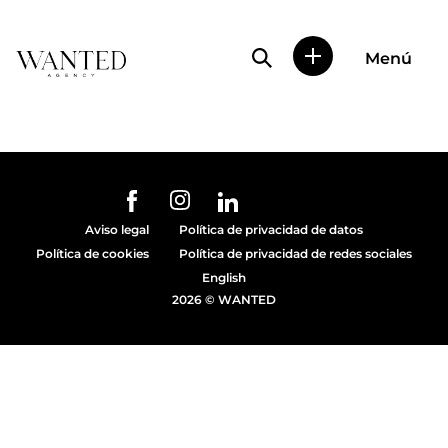
Búsqueda de perfile
Menú
Wanted
|
Wanted
es
una
agencia
de
URL de Instagram
URL de Facebook
URL de Linkedin
representación
Aviso legal
Política de privacidad de datos
de
Política de cookies
Política de privacidad de redes sociales
actores
y
English
modelos
2026 © WANTED
en
Madrid.
Más
de
diez
años
proporcionando
trabajo