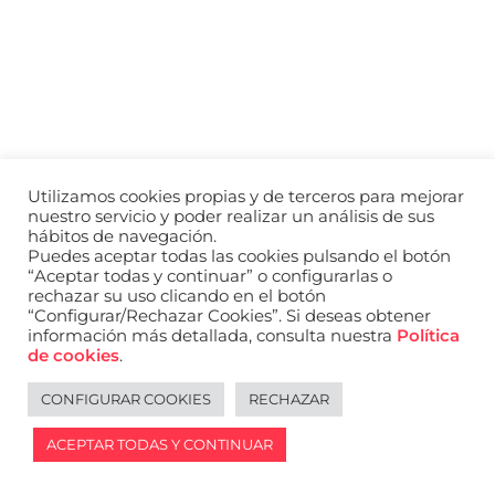
a
nivel
nacional
e
internacional
a
modelos,
actores
y
Utilizamos cookies propias y de terceros para mejorar
presentadores.
nuestro servicio y poder realizar un análisis de sus
hábitos de navegación.
Puedes aceptar todas las cookies pulsando el botón
“Aceptar todas y continuar” o configurarlas o
rechazar su uso clicando en el botón
“Configurar/Rechazar Cookies”. Si deseas obtener
información más detallada, consulta nuestra
Política
de cookies
.
CONFIGURAR COOKIES
RECHAZAR
ACEPTAR TODAS Y CONTINUAR