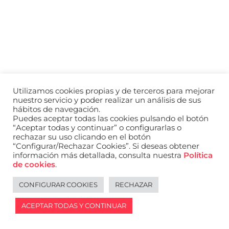
a
nivel
nacional
e
internacional
a
modelos,
actores
y
Utilizamos cookies propias y de terceros para mejorar
presentadores.
nuestro servicio y poder realizar un análisis de sus
hábitos de navegación.
Puedes aceptar todas las cookies pulsando el botón
“Aceptar todas y continuar” o configurarlas o
rechazar su uso clicando en el botón
“Configurar/Rechazar Cookies”. Si deseas obtener
información más detallada, consulta nuestra
Política
de cookies
.
CONFIGURAR COOKIES
RECHAZAR
ACEPTAR TODAS Y CONTINUAR