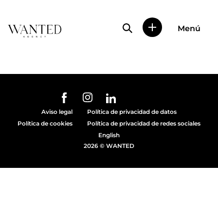
Búsqueda de perfile
Menú
Wanted
|
Wanted
es
una
agencia
de
URL de Instagram
URL de Facebook
URL de Linkedin
representación
Aviso legal
Política de privacidad de datos
de
Política de cookies
Política de privacidad de redes sociales
actores
y
English
modelos
2026 © WANTED
en
Madrid.
Más
de
diez
años
proporcionando
trabajo