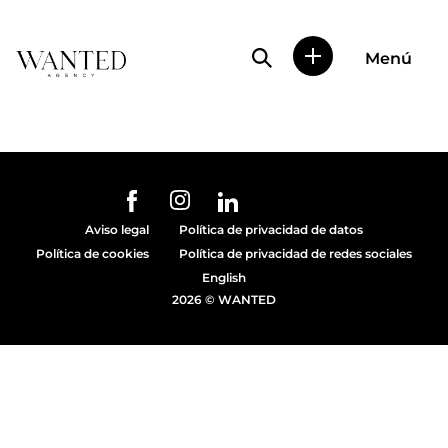
Búsqueda de perfile
Menú
Wanted
|
Wanted
es
una
agencia
de
URL de Instagram
URL de Facebook
URL de Linkedin
representación
Aviso legal
Política de privacidad de datos
de
Política de cookies
Política de privacidad de redes sociales
actores
y
English
modelos
2026 © WANTED
en
Madrid.
Más
de
diez
años
proporcionando
trabajo