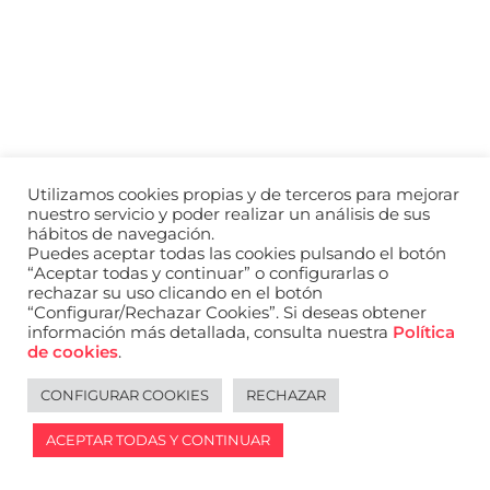
a
nivel
nacional
e
internacional
a
modelos,
actores
y
Utilizamos cookies propias y de terceros para mejorar
presentadores.
nuestro servicio y poder realizar un análisis de sus
hábitos de navegación.
Puedes aceptar todas las cookies pulsando el botón
“Aceptar todas y continuar” o configurarlas o
rechazar su uso clicando en el botón
“Configurar/Rechazar Cookies”. Si deseas obtener
información más detallada, consulta nuestra
Política
de cookies
.
CONFIGURAR COOKIES
RECHAZAR
ACEPTAR TODAS Y CONTINUAR