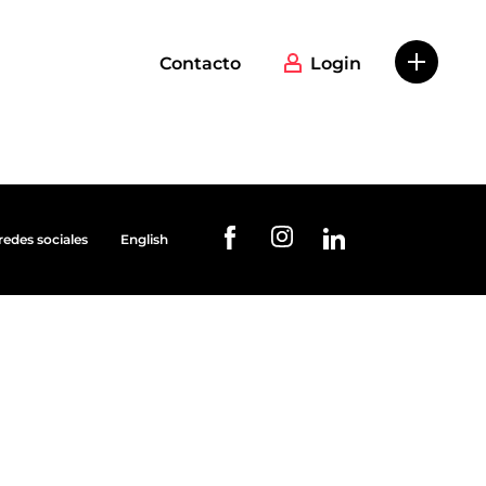
Contacto
Login
redes sociales
English
URL de Instagram
URL de Facebook
URL de Linkedin