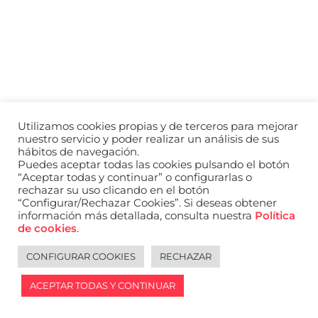
a
nivel
nacional
e
internacional
a
modelos,
actores
y
Utilizamos cookies propias y de terceros para mejorar
presentadores.
nuestro servicio y poder realizar un análisis de sus
hábitos de navegación.
Puedes aceptar todas las cookies pulsando el botón
“Aceptar todas y continuar” o configurarlas o
rechazar su uso clicando en el botón
“Configurar/Rechazar Cookies”. Si deseas obtener
información más detallada, consulta nuestra
Política
de cookies
.
CONFIGURAR COOKIES
RECHAZAR
ACEPTAR TODAS Y CONTINUAR