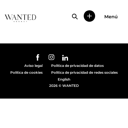
Búsqueda de perfile
Menú
Wanted
|
Wanted
es
una
agencia
de
URL de Instagram
URL de Facebook
URL de Linkedin
representación
Aviso legal
Política de privacidad de datos
de
Política de cookies
Política de privacidad de redes sociales
actores
y
English
modelos
2026 © WANTED
en
Madrid.
Más
de
diez
años
proporcionando
trabajo