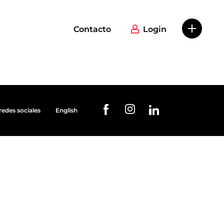
Contacto
Login
redes sociales
English
URL de Instagram
URL de Facebook
URL de Linkedin