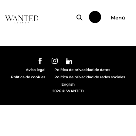
Búsqueda de perfile
Menú
Wanted
|
Wanted
es
una
agencia
de
URL de Instagram
URL de Facebook
URL de Linkedin
representación
Aviso legal
Política de privacidad de datos
de
Política de cookies
Política de privacidad de redes sociales
actores
y
English
modelos
2026 © WANTED
en
Madrid.
Más
de
diez
años
proporcionando
trabajo