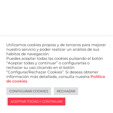
a
nivel
nacional
e
internacional
a
modelos,
actores
y
Utilizamos cookies propias y de terceros para mejorar
presentadores.
nuestro servicio y poder realizar un análisis de sus
hábitos de navegación.
Puedes aceptar todas las cookies pulsando el botón
“Aceptar todas y continuar” o configurarlas o
rechazar su uso clicando en el botón
“Configurar/Rechazar Cookies”. Si deseas obtener
información más detallada, consulta nuestra
Política
de cookies
.
CONFIGURAR COOKIES
RECHAZAR
ACEPTAR TODAS Y CONTINUAR