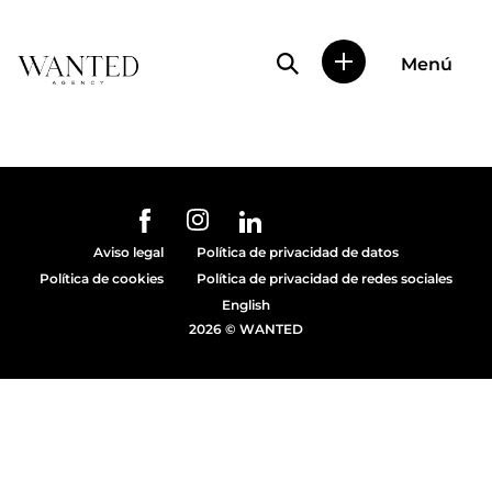
Búsqueda de perfile
Menú
Wanted
|
Wanted
es
una
agencia
de
URL de Instagram
URL de Facebook
URL de Linkedin
representación
Aviso legal
Política de privacidad de datos
de
Política de cookies
Política de privacidad de redes sociales
actores
y
English
modelos
2026 © WANTED
en
Madrid.
Más
de
diez
años
proporcionando
trabajo