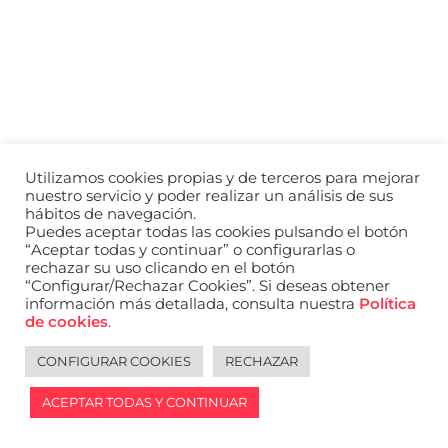
a
nivel
nacional
e
internacional
a
modelos,
actores
y
Utilizamos cookies propias y de terceros para mejorar
presentadores.
nuestro servicio y poder realizar un análisis de sus
hábitos de navegación.
Puedes aceptar todas las cookies pulsando el botón
“Aceptar todas y continuar” o configurarlas o
rechazar su uso clicando en el botón
“Configurar/Rechazar Cookies”. Si deseas obtener
información más detallada, consulta nuestra
Política
de cookies
.
CONFIGURAR COOKIES
RECHAZAR
ACEPTAR TODAS Y CONTINUAR