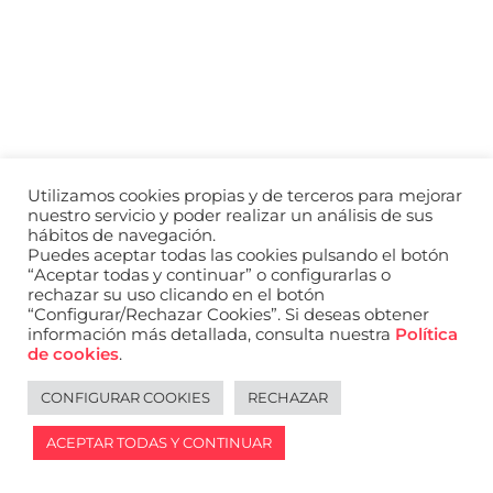
a
nivel
nacional
e
internacional
a
modelos,
actores
y
Utilizamos cookies propias y de terceros para mejorar
presentadores.
nuestro servicio y poder realizar un análisis de sus
hábitos de navegación.
Puedes aceptar todas las cookies pulsando el botón
“Aceptar todas y continuar” o configurarlas o
rechazar su uso clicando en el botón
“Configurar/Rechazar Cookies”. Si deseas obtener
información más detallada, consulta nuestra
Política
de cookies
.
CONFIGURAR COOKIES
RECHAZAR
ACEPTAR TODAS Y CONTINUAR