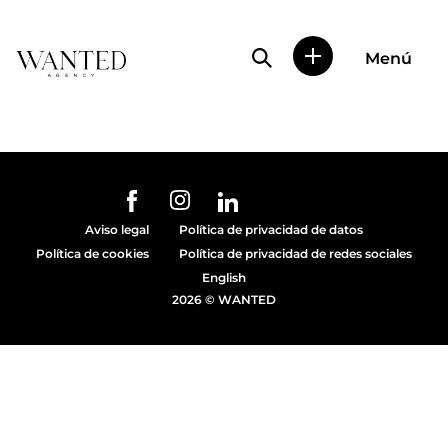
Búsqueda de perfile
Menú
Wanted
|
Wanted
es
una
agencia
de
URL de Instagram
URL de Facebook
URL de Linkedin
representación
Aviso legal
Política de privacidad de datos
de
Política de cookies
Política de privacidad de redes sociales
actores
y
English
modelos
2026 © WANTED
en
Madrid.
Más
de
diez
años
proporcionando
trabajo