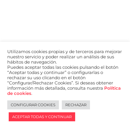
a
nivel
nacional
e
internacional
a
modelos,
actores
y
Utilizamos cookies propias y de terceros para mejorar
presentadores.
nuestro servicio y poder realizar un análisis de sus
hábitos de navegación.
Puedes aceptar todas las cookies pulsando el botón
“Aceptar todas y continuar” o configurarlas o
rechazar su uso clicando en el botón
“Configurar/Rechazar Cookies”. Si deseas obtener
información más detallada, consulta nuestra
Política
de cookies
.
CONFIGURAR COOKIES
RECHAZAR
ACEPTAR TODAS Y CONTINUAR