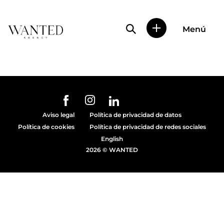
Búsqueda de perfile
Menú
Wanted
|
Wanted
es
una
agencia
de
URL de Instagram
URL de Facebook
URL de Linkedin
representación
Aviso legal
Política de privacidad de datos
de
Política de cookies
Política de privacidad de redes sociales
actores
y
English
modelos
2026 © WANTED
en
Madrid.
Más
de
diez
años
proporcionando
trabajo