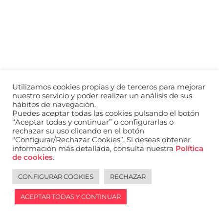
a
nivel
nacional
e
internacional
a
modelos,
actores
y
Utilizamos cookies propias y de terceros para mejorar
presentadores.
nuestro servicio y poder realizar un análisis de sus
hábitos de navegación.
Puedes aceptar todas las cookies pulsando el botón
“Aceptar todas y continuar” o configurarlas o
rechazar su uso clicando en el botón
“Configurar/Rechazar Cookies”. Si deseas obtener
información más detallada, consulta nuestra
Política
de cookies
.
CONFIGURAR COOKIES
RECHAZAR
ACEPTAR TODAS Y CONTINUAR