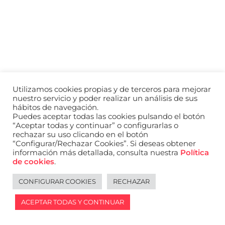
a
nivel
nacional
e
internacional
a
modelos,
actores
y
Utilizamos cookies propias y de terceros para mejorar
presentadores.
nuestro servicio y poder realizar un análisis de sus
hábitos de navegación.
Puedes aceptar todas las cookies pulsando el botón
“Aceptar todas y continuar” o configurarlas o
rechazar su uso clicando en el botón
“Configurar/Rechazar Cookies”. Si deseas obtener
información más detallada, consulta nuestra
Política
de cookies
.
CONFIGURAR COOKIES
RECHAZAR
ACEPTAR TODAS Y CONTINUAR