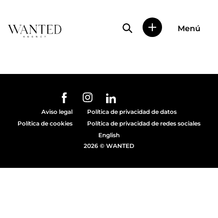
Búsqueda de perfile
Menú
Wanted
|
Wanted
es
una
agencia
de
URL de Instagram
URL de Facebook
URL de Linkedin
representación
Aviso legal
Política de privacidad de datos
de
Política de cookies
Política de privacidad de redes sociales
actores
y
English
modelos
2026 © WANTED
en
Madrid.
Más
de
diez
años
proporcionando
trabajo